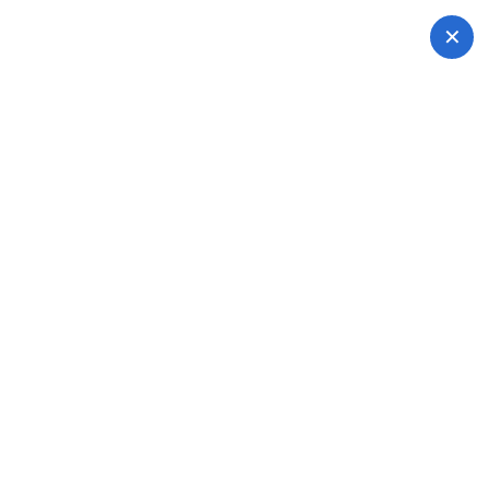
登录平台
✕
标签云列表
按标签聚合浏览相关文章
平台规则调整解析