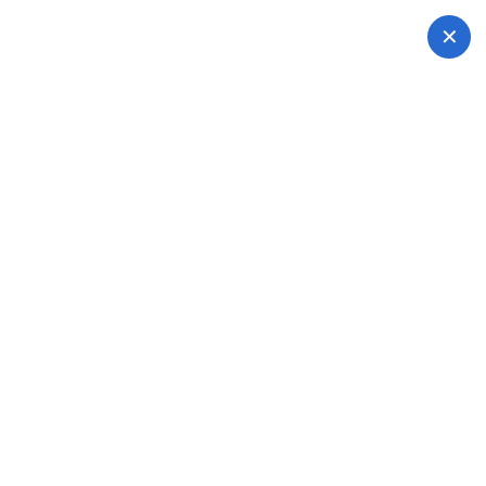
✕
站
新闻中心
联系我们
登录平台